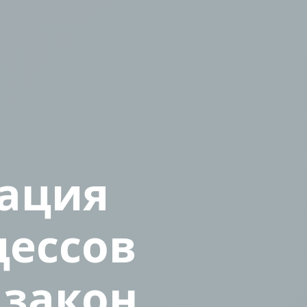
ация
цессов
 закон