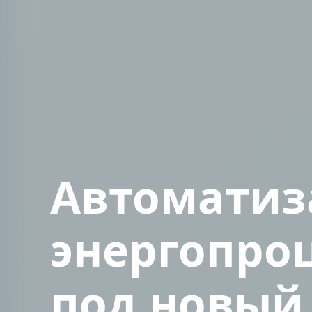
Автоматиз
энергопро
под новый